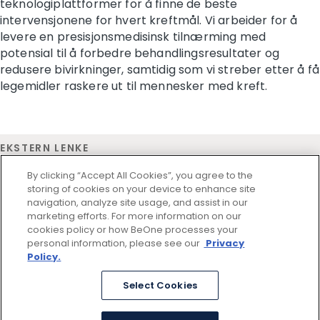
teknologiplattformer for å finne de beste
intervensjonene for hvert kreftmål. Vi arbeider for å
levere en presisjonsmedisinsk tilnærming med
potensial til å forbedre behandlingsresultater og
redusere bivirkninger, samtidig som vi streber etter å få
legemidler raskere ut til mennesker med kreft.
EKSTERN LENKE
Medisinsk informasjon
By clicking “Accept All Cookies”, you agree to the
storing of cookies on your device to enhance site
navigation, analyze site usage, and assist in our
marketing efforts. For more information on our
cookies policy or how BeOne processes your
personal information, please see our
Privacy
Policy.
Bruksvilkår
Personvern
Select Cookies